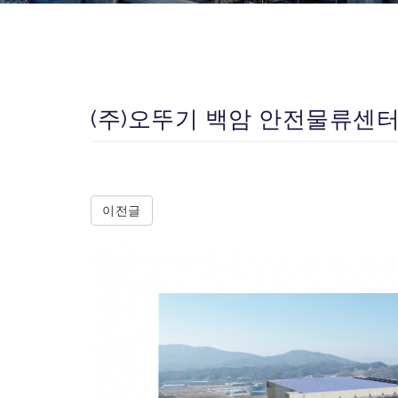
(주)오뚜기 백암 안전물류센
이전글