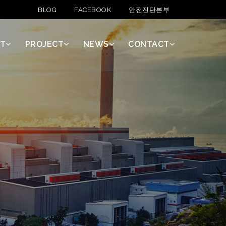
WAREHOUSE
BLOG
FACEBOOK
안전진단본부
T
PROJECT
NEWS
CONTACT